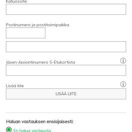
Katuosoite:
Postinumero ja postitoimipaikka:
[?]:
Jäsen-/asiointinumero S-Etukortista
Lisää liite
LISÄÄ LIITE
Haluan vastauksen ensisijaisesti:
En halua vastausta