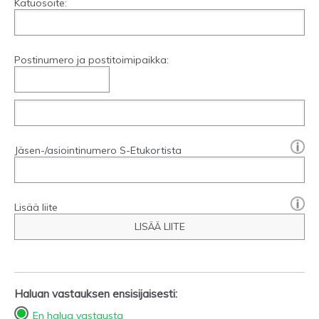
Katuosoite:
Postinumero ja postitoimipaikka:
[?]:
Jäsen-/asiointinumero S-Etukortista
Lisää liite
LISÄÄ LIITE
Haluan vastauksen ensisijaisesti:
En halua vastausta