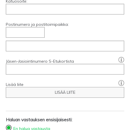
Katuosoite:
Postinumero ja postitoimipaikka:
[?]:
Jäsen-/asiointinumero S-Etukortista
Lisää liite
LISÄÄ LIITE
Haluan vastauksen ensisijaisesti:
En halua vastausta