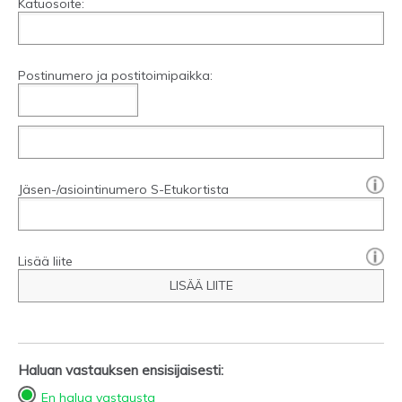
Katuosoite:
Postinumero ja postitoimipaikka:
[?]:
Jäsen-/asiointinumero S-Etukortista
Lisää liite
LISÄÄ LIITE
Haluan vastauksen ensisijaisesti:
En halua vastausta