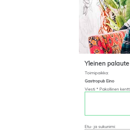
Yleinen palaute
Toimipaikka
:
Gastropub Eino
Viesti * Pakollinen kent
Etu- ja sukunimi: