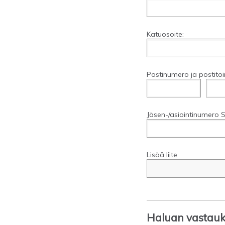
Katuosoite:
Postinumero ja postitoi
Jäsen-/asiointinumero S
Lisää liite
Haluan vastauks