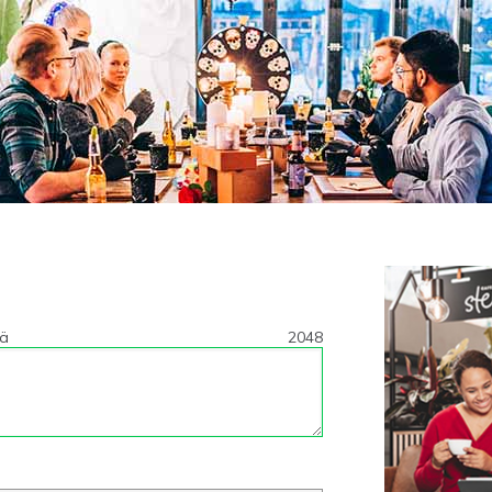
tä
2048