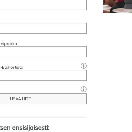
mipaikka:
[?]:
-Etukortista
LISÄÄ LIITE
en ensisijaisesti: