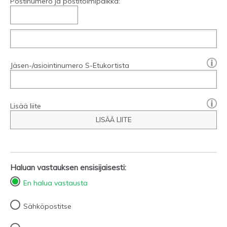
Postinumero ja postitoimipaikka:
[?]:
Jäsen-/asiointinumero S-Etukortista
Lisää liite
LISÄÄ LIITE
Haluan vastauksen ensisijaisesti:
En halua vastausta
Sähköpostitse