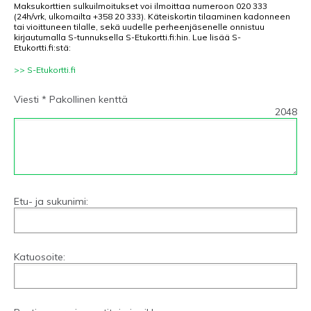
Maksukorttien sulkuilmoitukset voi ilmoittaa numeroon 020 333
(24h/vrk, ulkomailta +358 20 333). Käteiskortin tilaaminen kadonneen
tai vioittuneen tilalle, sekä uudelle perheenjäsenelle onnistuu
kirjautumalla S-tunnuksella S-Etukortti.fi:hin. Lue lisää S-
Etukortti.fi:stä:
>> S-Etukortti.fi
Viesti * Pakollinen kenttä
2048
Etu- ja sukunimi:
Katuosoite: