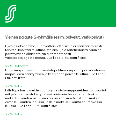
Yleinen palaute S-ryhmälle (esim. palvelut, verkkosivut)
Hyvä asiakkaamme, huomioithan, että sinun ei pääsääntöisesti
tarvitse ilmoittaa muuttuneista nimi- ja osoitetiedoista, vaan ne
päivittyvät asiakastietoihin automaattisesti
väestötietojärjestelmästä. Lue lisää S-Etukortti.fi:stä:
>> S-Etukortti.fi
Hotellimajoituksen bonusostotapahtuma kirjautuu pääsääntöisesti
majoituksen päättymisen jälkeen parin päivän kuluttua. Lue lisää S-
Etukortti.fi:stä:
>> S-Etukortti.fi
LähiTapiolan ja muiden bonusyhteistyökumppaneiden bonusostot
näkyvät bonusostokertymässä pääsääntöisesti vasta laskun
maksukuukauden viimeisinä päivinä, tai mikäli lasku on maksettu
aivan kuukauden lopussa, laskun maksukuukautta seuraavassa
kuussa. Lue lisää S-Etukortti.fi:stä:
>> S-Etukortti.fi