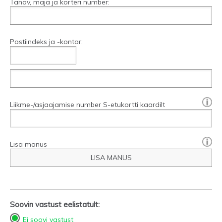
Tänav, maja ja korteri number:
Postiindeks ja -kontor:
[?]:
Liikme-/asjaajamise number S-etukortti kaardilt
Lisa manus
LISA MANUS
Soovin vastust eelistatult:
Ei soovi vastust