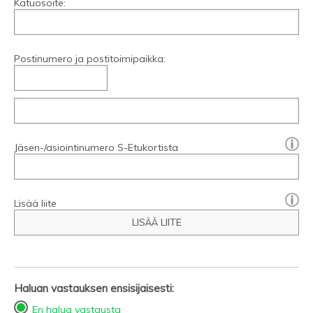
Katuosoite:
Postinumero ja postitoimipaikka:
[?]:
Jäsen-/asiointinumero S-Etukortista
Lisää liite
LISÄÄ LIITE
Haluan vastauksen ensisijaisesti:
En halua vastausta