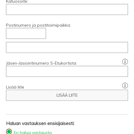
Katuosoite:
Postinumero ja postitoimipaikka:
[?]:
Jäsen-/asiointinumero S-Etukortista
Lisää liite
LISÄÄ LIITE
Haluan vastauksen ensisijaisesti:
En halua vastausta