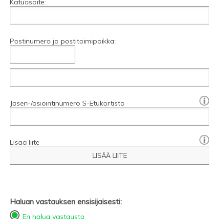
Katuosoite:
Postinumero ja postitoimipaikka:
[?]:
Jäsen-/asiointinumero S-Etukortista
Lisää liite
LISÄÄ LIITE
Haluan vastauksen ensisijaisesti:
En halua vastausta