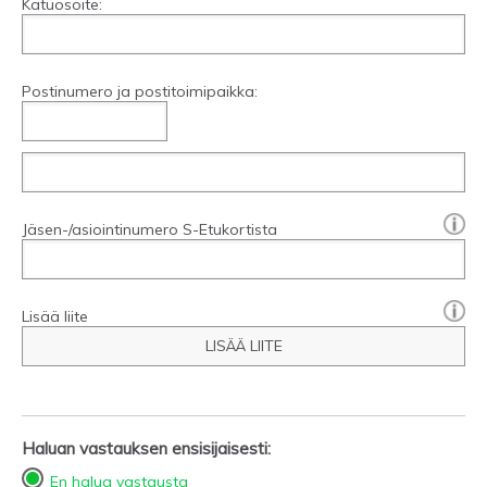
Katuosoite:
Postinumero ja postitoimipaikka:
[?]:
Jäsen-/asiointinumero S-Etukortista
Lisää liite
LISÄÄ LIITE
Haluan vastauksen ensisijaisesti:
En halua vastausta