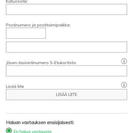
Katuosoite:
Postinumero ja postitoimipaikka:
[?]:
Jäsen-/asiointinumero S-Etukortista
Lisää liite
LISÄÄ LIITE
Haluan vastauksen ensisijaisesti:
En halua vastausta