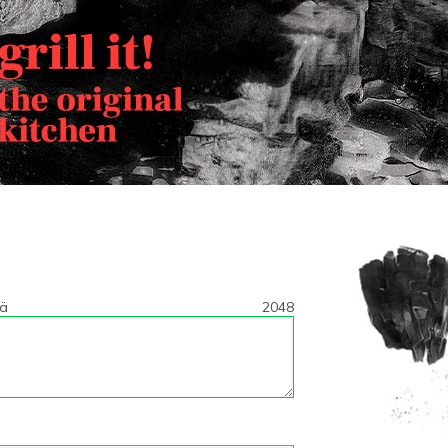
tä
2048