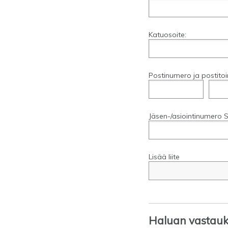
Katuosoite:
Postinumero ja postitoi
Jäsen-/asiointinumero S
Lisää liite
Haluan vastauks