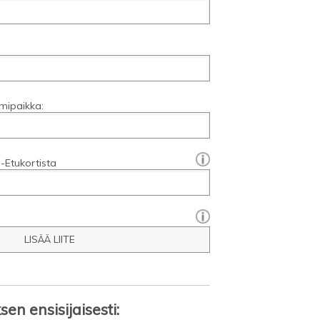
mipaikka:
[?]:
-Etukortista
LISÄÄ LIITE
en ensisijaisesti: