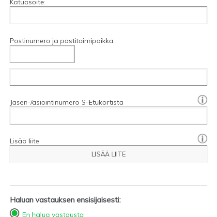
Katuosoite:
Postinumero ja postitoimipaikka:
[?]:
Jäsen-/asiointinumero S-Etukortista
Lisää liite
LISÄÄ LIITE
Haluan vastauksen ensisijaisesti:
En halua vastausta