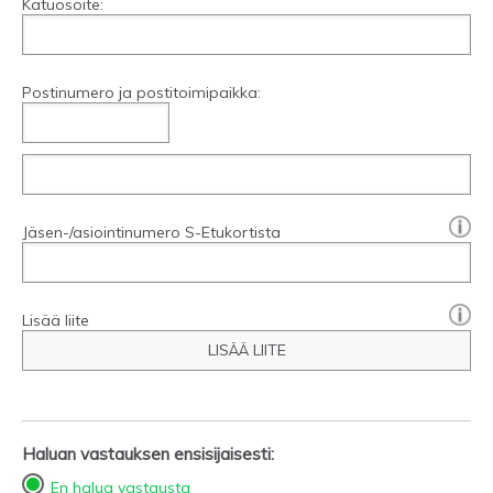
Katuosoite:
Postinumero ja postitoimipaikka:
[?]:
Jäsen-/asiointinumero S-Etukortista
Lisää liite
LISÄÄ LIITE
Haluan vastauksen ensisijaisesti:
En halua vastausta