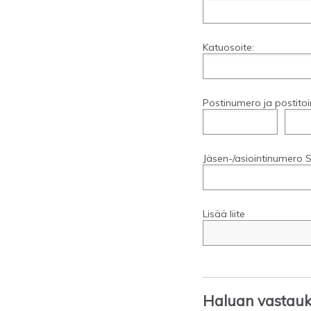
Katuosoite:
Postinumero ja postitoi
Jäsen-/asiointinumero S
Lisää liite
Haluan vastauks