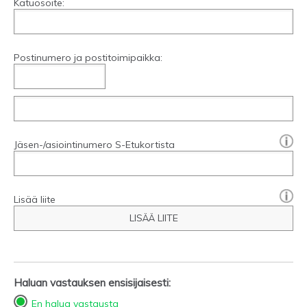
Katuosoite:
Postinumero ja postitoimipaikka:
[?]:
Jäsen-/asiointinumero S-Etukortista
Lisää liite
LISÄÄ LIITE
Haluan vastauksen ensisijaisesti:
En halua vastausta