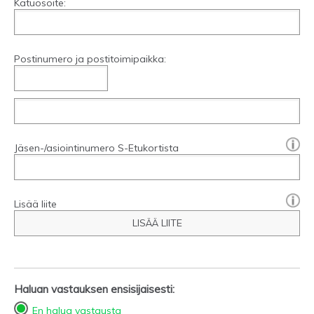
Katuosoite:
Postinumero ja postitoimipaikka:
[?]:
Jäsen-/asiointinumero S-Etukortista
Lisää liite
LISÄÄ LIITE
Haluan vastauksen ensisijaisesti:
En halua vastausta