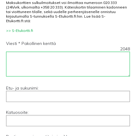
Maksukorttien sulkuilmoitukset voi ilmoittaa numeroon 020 333
(24h/vrk, ulkomailta +358 20 333). Käteiskortin tilaaminen kadonneen
tai vioittuneen tilalle, sekä uudelle perheenjäsenelle onnistuu
kirjautumalla S-tunnuksella S-Etukortti.fi:hin. Lue lisää S-
Etukortti.fi:stä:
>> S-Etukortti.fi
Viesti * Pakollinen kenttä
2048
Etu- ja sukunimi:
Katuosoite: