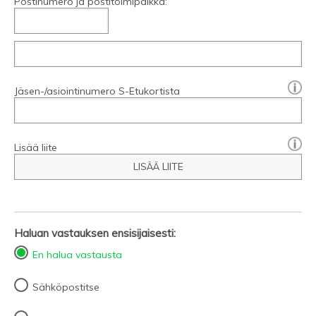
Postinumero ja postitoimipaikka:
[?]:
Jäsen-/asiointinumero S-Etukortista
Lisää liite
LISÄÄ LIITE
Haluan vastauksen ensisijaisesti:
En halua vastausta
Sähköpostitse