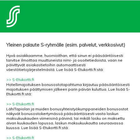
Yleinen palaute S-ryhmälle (esim. palvelut, verkkosivut)
Hyvä asiakkaamme, huomioithan, että sinun ei pääsääntöisesti
tarvitse ilmoittaa muuttuneista nimi- ja osoitetiedoista, vaan ne
päivittyvät asiakastietoihin automaattisesti
väestötietojärjestelmästä. Lue lisää S-Etukortti.fi:stä:
>> S-Etukortti.fi
Hotellimajoituksen bonusostotapahtuma kirjautuu pääsääntöisesti
majoituksen päättymisen jälkeen parin päivän kuluttua. Lue lisää S-
Etukortti.fi:stä:
>> S-Etukortti.fi
LähiTapiolan ja muiden bonusyhteistyökumppaneiden bonusostot
näkyvät bonusostokertymässä pääsääntöisesti vasta laskun
maksukuukauden viimeisinä päivinä, tai mikäli lasku on maksettu
aivan kuukauden lopussa, laskun maksukuukautta seuraavassa
kuussa. Lue lisää S-Etukortti.fi:stä:
>> S-Etukortti.fi