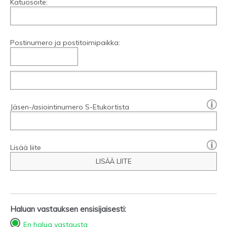
Katuosoite:
Postinumero ja postitoimipaikka:
[?]:
Jäsen-/asiointinumero S-Etukortista
Lisää liite
LISÄÄ LIITE
Haluan vastauksen ensisijaisesti:
En halua vastausta