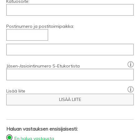
Katuosoite:
Postinumero ja postitoimipaikka:
[?]:
Jäsen-/asiointinumero S-Etukortista
Lisää liite
LISÄÄ LIITE
Haluan vastauksen ensisijaisesti:
En halua vastausta