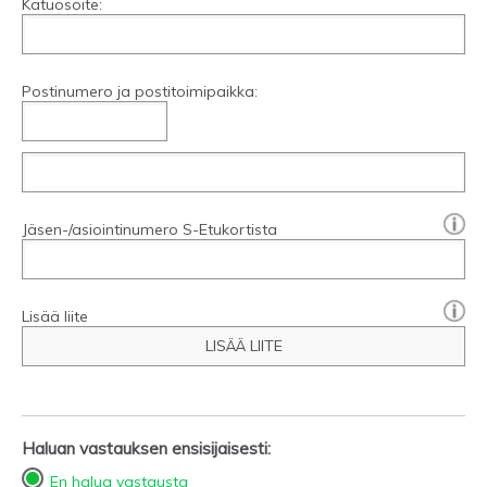
Katuosoite:
Postinumero ja postitoimipaikka:
[?]:
Jäsen-/asiointinumero S-Etukortista
Lisää liite
LISÄÄ LIITE
Haluan vastauksen ensisijaisesti:
En halua vastausta