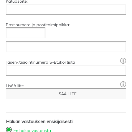
Katuosoite:
Postinumero ja postitoimipaikka:
[?]:
Jäsen-/asiointinumero S-Etukortista
Lisää liite
LISÄÄ LIITE
Haluan vastauksen ensisijaisesti:
En halua vastausta