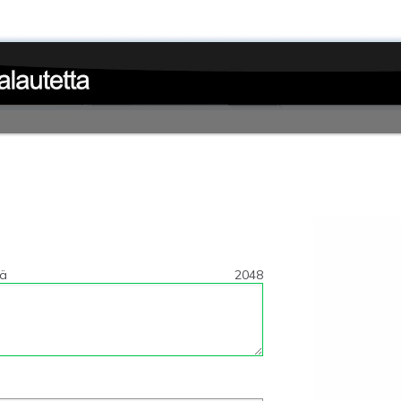
tä
2048