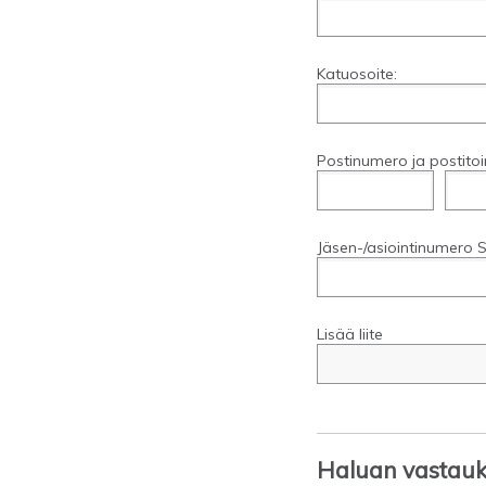
Katuosoite:
Postinumero ja postitoi
Jäsen-/asiointinumero S
Lisää liite
Haluan vastauks