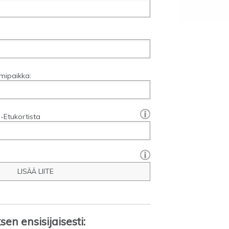
mipaikka:
[?]:
-Etukortista
LISÄÄ LIITE
en ensisijaisesti: