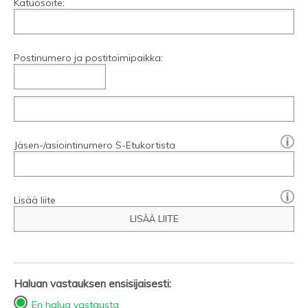
Katuosoite:
Postinumero ja postitoimipaikka:
[?]:
Jäsen-/asiointinumero S-Etukortista
Lisää liite
LISÄÄ LIITE
Haluan vastauksen ensisijaisesti:
En halua vastausta