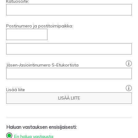
Katuosoite:
Postinumero ja postitoimipaikka:
[?]:
Jäsen-/asiointinumero S-Etukortista
Lisää liite
LISÄÄ LIITE
Haluan vastauksen ensisijaisesti:
En halua vastausta