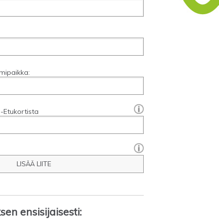
mipaikka:
[?]:
-Etukortista
LISÄÄ LIITE
en ensisijaisesti: