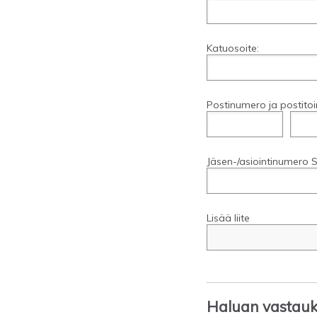
Katuosoite:
Postinumero ja postitoi
Jäsen-/asiointinumero S
Lisää liite
Haluan vastauks