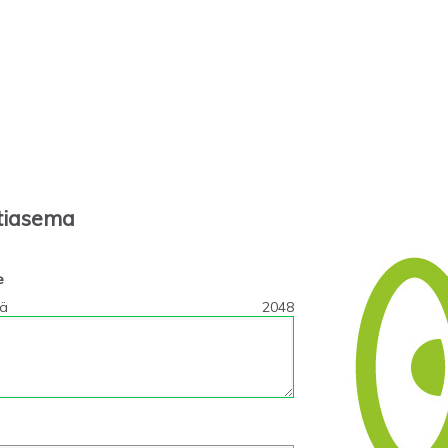
tiasema
e
tä
2048