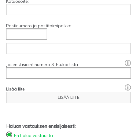
Katuosoite:
Postinumero ja postitoimipaikka:
[?]:
Jäsen-/asiointinumero S-Etukortista
Lisää liite
LISÄÄ LIITE
Haluan vastauksen ensisijaisesti:
En halua vastausta