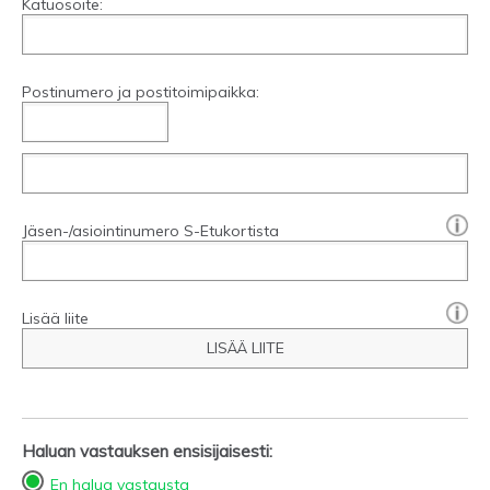
Katuosoite:
Postinumero ja postitoimipaikka:
[?]:
Jäsen-/asiointinumero S-Etukortista
Lisää liite
LISÄÄ LIITE
Haluan vastauksen ensisijaisesti:
En halua vastausta