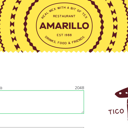
tä
2048