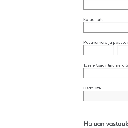
Katuosoite:
Postinumero ja postitoi
Jäsen-/asiointinumero S
Lisää liite
Haluan vastauks