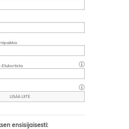
mipaikka:
[?]:
-Etukortista
LISÄÄ LIITE
en ensisijaisesti: