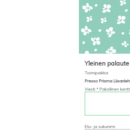
Yleinen palaute
Toimipaikka
:
Presso Prisma Liisanle
Viesti * Pakollinen kent
Etu- ja sukunimi: