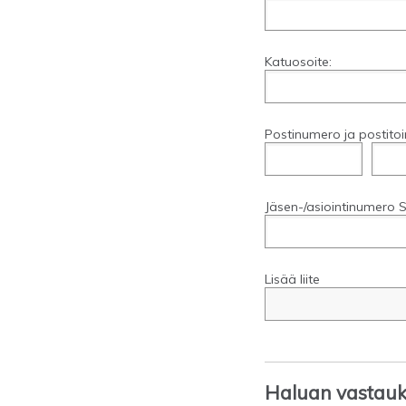
Katuosoite:
Postinumero ja postitoi
Jäsen-/asiointinumero S
Lisää liite
Haluan vastauks