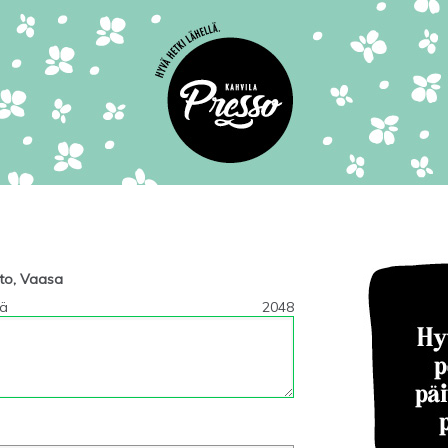
hto, Vaasa
tä
2048