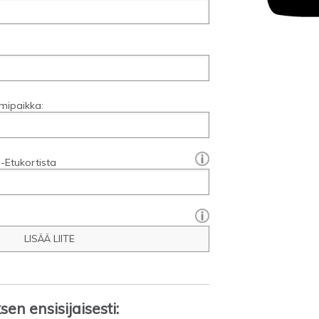
mipaikka:
[?]:
-Etukortista
LISÄÄ LIITE
en ensisijaisesti: