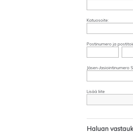
Katuosoite:
Postinumero ja postitoi
Jäsen-/asiointinumero S
Lisää liite
Haluan vastauks