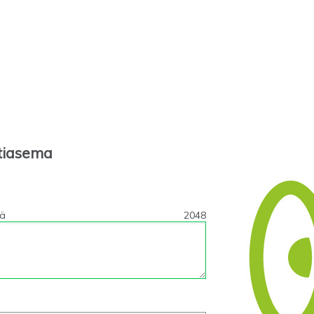
tiasema
tä
2048