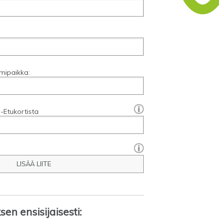
mipaikka:
[?]:
-Etukortista
LISÄÄ LIITE
en ensisijaisesti: