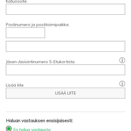
Katuosoite:
Postinumero ja postitoimipaikka:
[?]:
Jäsen-/asiointinumero S-Etukortista
Lisää liite
LISÄÄ LIITE
Haluan vastauksen ensisijaisesti:
En halua vastausta