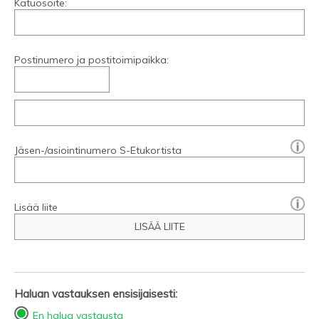
Katuosoite:
Postinumero ja postitoimipaikka:
[?]:
Jäsen-/asiointinumero S-Etukortista
Lisää liite
LISÄÄ LIITE
Haluan vastauksen ensisijaisesti:
En halua vastausta