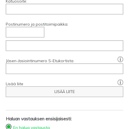
Katuosoite:
Postinumero ja postitoimipaikka:
[?]:
Jäsen-/asiointinumero S-Etukortista
Lisää liite
LISÄÄ LIITE
Haluan vastauksen ensisijaisesti:
En halua vastausta