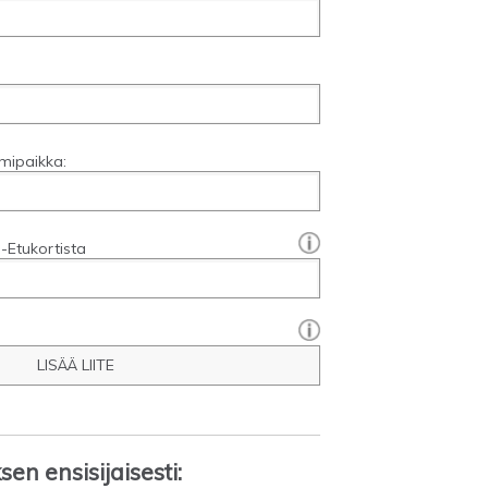
mipaikka:
[?]:
-Etukortista
LISÄÄ LIITE
en ensisijaisesti: