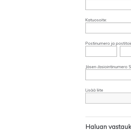
Katuosoite:
Postinumero ja postitoi
Jäsen-/asiointinumero S
Lisää liite
Haluan vastauks