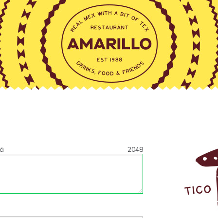
tä
2048