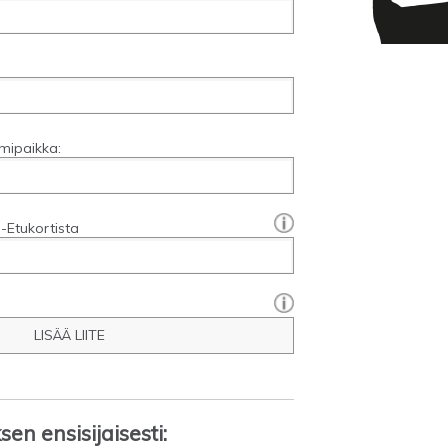
mipaikka:
[?]:
-Etukortista
LISÄÄ LIITE
en ensisijaisesti: