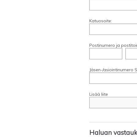
Katuosoite:
Postinumero ja postitoi
Jäsen-/asiointinumero S
Lisää liite
Haluan vastauks