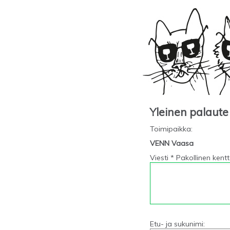
Yleinen palaute
Toimipaikka
:
VENN Vaasa
Viesti * Pakollinen kent
Etu- ja sukunimi: