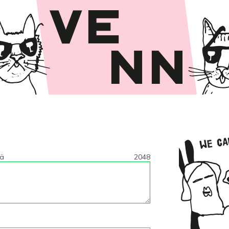
tä
2048