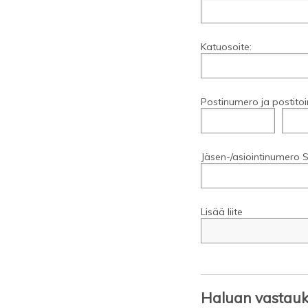
Katuosoite:
Postinumero ja postitoi
Jäsen-/asiointinumero S
Lisää liite
Haluan vastauks