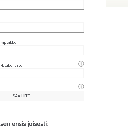
mipaikka:
[?]:
-Etukortista
LISÄÄ LIITE
en ensisijaisesti: