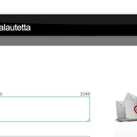
tä
2048