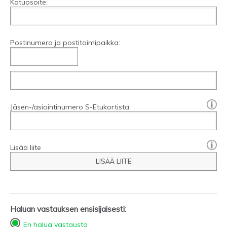
Katuosoite:
Postinumero ja postitoimipaikka:
[?]:
Jäsen-/asiointinumero S-Etukortista
Lisää liite
LISÄÄ LIITE
Haluan vastauksen ensisijaisesti:
En halua vastausta