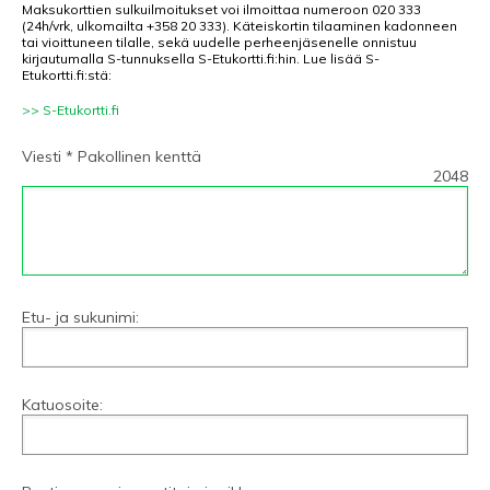
Maksukorttien sulkuilmoitukset voi ilmoittaa numeroon 020 333
(24h/vrk, ulkomailta +358 20 333). Käteiskortin tilaaminen kadonneen
tai vioittuneen tilalle, sekä uudelle perheenjäsenelle onnistuu
kirjautumalla S-tunnuksella S-Etukortti.fi:hin. Lue lisää S-
Etukortti.fi:stä:
>> S-Etukortti.fi
Viesti * Pakollinen kenttä
2048
Etu- ja sukunimi:
Katuosoite: