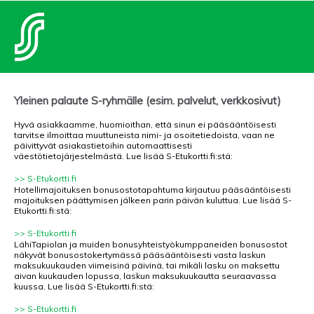
Yleinen palaute S-ryhmälle (esim. palvelut, verkkosivut)
Hyvä asiakkaamme, huomioithan, että sinun ei pääsääntöisesti
tarvitse ilmoittaa muuttuneista nimi- ja osoitetiedoista, vaan ne
päivittyvät asiakastietoihin automaattisesti
väestötietojärjestelmästä. Lue lisää S-Etukortti.fi:stä:
>> S-Etukortti.fi
Hotellimajoituksen bonusostotapahtuma kirjautuu pääsääntöisesti
majoituksen päättymisen jälkeen parin päivän kuluttua. Lue lisää S-
Etukortti.fi:stä:
>> S-Etukortti.fi
LähiTapiolan ja muiden bonusyhteistyökumppaneiden bonusostot
näkyvät bonusostokertymässä pääsääntöisesti vasta laskun
maksukuukauden viimeisinä päivinä, tai mikäli lasku on maksettu
aivan kuukauden lopussa, laskun maksukuukautta seuraavassa
kuussa. Lue lisää S-Etukortti.fi:stä:
>> S-Etukortti.fi