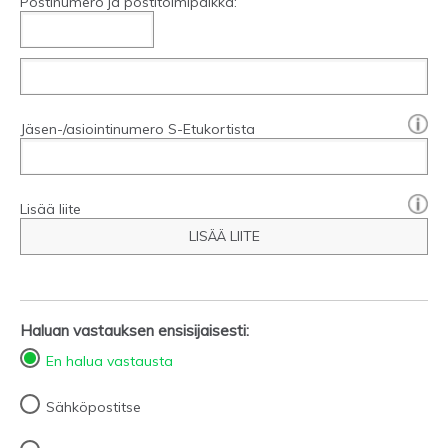
Postinumero ja postitoimipaikka:
[?]:
Jäsen-/asiointinumero S-Etukortista
Lisää liite
LISÄÄ LIITE
Haluan vastauksen ensisijaisesti:
En halua vastausta
Sähköpostitse