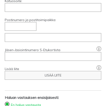
Katuosoite:
Postinumero ja postitoimipaikka:
[?]:
Jäsen-/asiointinumero S-Etukortista
Lisää liite
LISÄÄ LIITE
Haluan vastauksen ensisijaisesti:
En halua vastausta