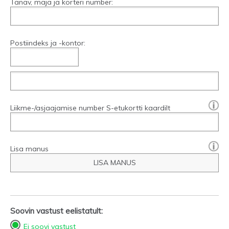
Tänav, maja ja korteri number:
Postiindeks ja -kontor:
[?]:
Liikme-/asjaajamise number S-etukortti kaardilt
Lisa manus
LISA MANUS
Soovin vastust eelistatult:
Ei soovi vastust