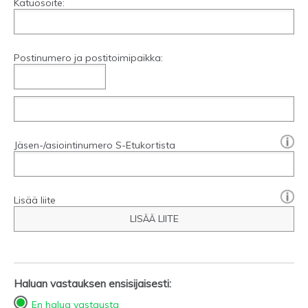
Katuosoite:
Postinumero ja postitoimipaikka:
[?]:
Jäsen-/asiointinumero S-Etukortista
Lisää liite
LISÄÄ LIITE
Haluan vastauksen ensisijaisesti:
En halua vastausta