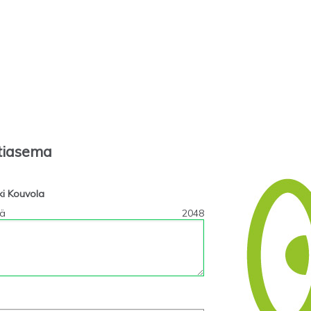
tiasema
ki Kouvola
tä
2048