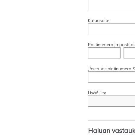
Katuosoite:
Postinumero ja postitoi
Jäsen-/asiointinumero S
Lisää liite
Haluan vastauks