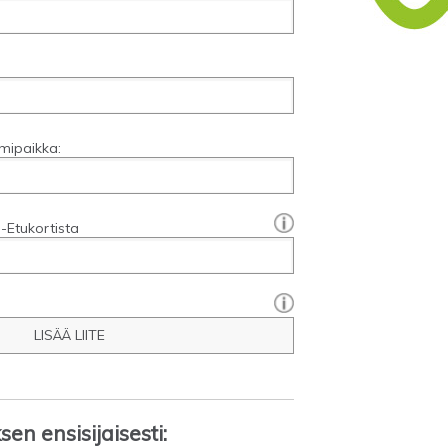
mipaikka:
[?]:
-Etukortista
LISÄÄ LIITE
en ensisijaisesti: