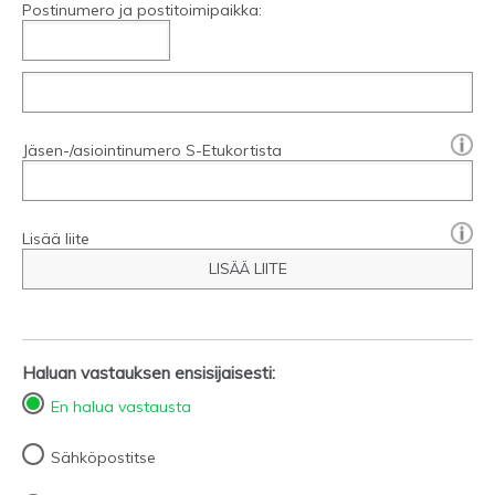
Postinumero ja postitoimipaikka:
[?]:
Jäsen-/asiointinumero S-Etukortista
Lisää liite
LISÄÄ LIITE
Haluan vastauksen ensisijaisesti:
En halua vastausta
Sähköpostitse