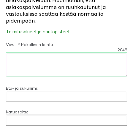
asiakaspalveluun. Huomiothan, että
asiakaspalvelumme on ruuhkautunut ja
vastauksissa saattaa kestää normaalia
pidempään.
Toimitusalueet ja noutopisteet
Viesti * Pakollinen kenttä
2048
Etu- ja sukunimi:
Katuosoite: