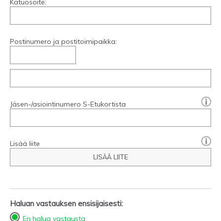
Katuosoite:
Postinumero ja postitoimipaikka:
[?]:
Jäsen-/asiointinumero S-Etukortista
Lisää liite
LISÄÄ LIITE
Haluan vastauksen ensisijaisesti:
En halua vastausta