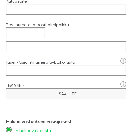
Katuosoite:
Postinumero ja postitoimipaikka:
[?]:
Jäsen-/asiointinumero S-Etukortista
Lisää liite
LISÄÄ LIITE
Haluan vastauksen ensisijaisesti:
En halua vastausta