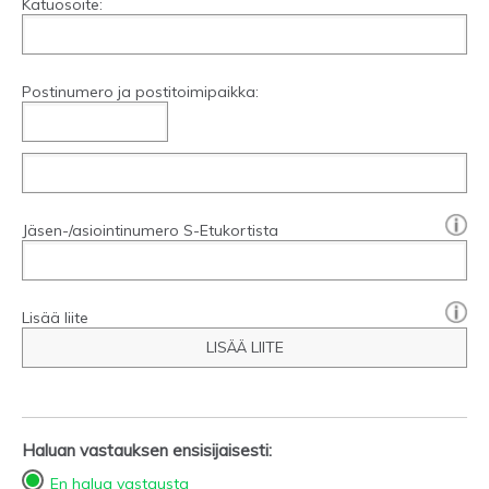
Katuosoite:
Postinumero ja postitoimipaikka:
[?]:
Jäsen-/asiointinumero S-Etukortista
Lisää liite
LISÄÄ LIITE
Haluan vastauksen ensisijaisesti:
En halua vastausta