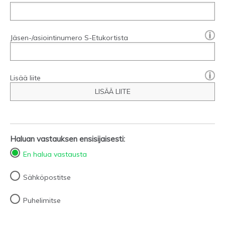
[?]:
Jäsen-/asiointinumero S-Etukortista
Lisää liite
LISÄÄ LIITE
Haluan vastauksen ensisijaisesti:
En halua vastausta
Sähköpostitse
Puhelimitse