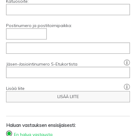
Katuosoite:
Postinumero ja postitoimipaikka:
[?]:
Jäsen-/asiointinumero S-Etukortista
Lisää liite
LISÄÄ LIITE
Haluan vastauksen ensisijaisesti:
En halua vastausta